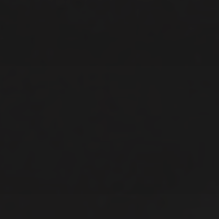
Improfeten
Pixner Projekt
Salzburg
Scorpions
Victoria Lake
Keller Steff