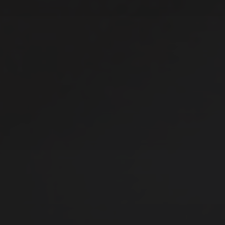
Sarah Connor
Keller Steff
Scorpions
Django3000
Improfeten
Ruhpoldinger
Rauhnacht