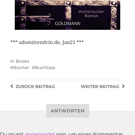
*** udomittendrin.de, Jan25 ***
In
Books
Bücher
Buchtipp
ZURÜCK
BEITRAG
WEITER
BEITRAG
ANTWORTEN
Du musst
angemeldet
sein, um einen Kommentar