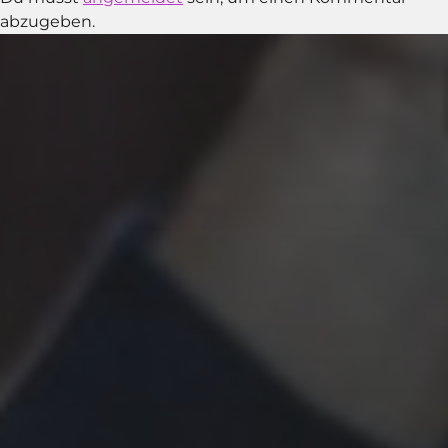
abzugeben.
15. JULI 2026
WIE SIND SIE HIER
REINGEKOMMEN – TILMAN
BIRR