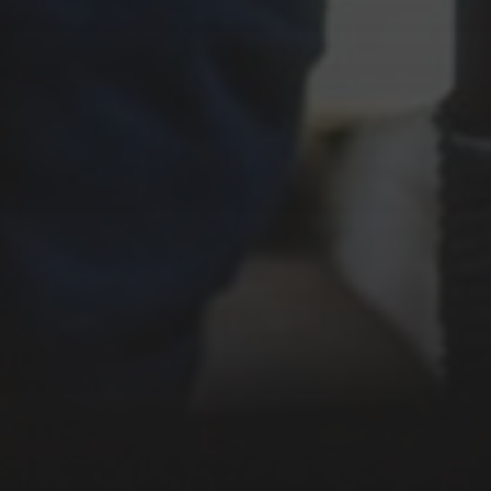
Stefan Kröll
Sarah Connor
Ruhpoldinger
Django3000
Victoria Lake
Rauhnacht
Improfeten
Salzburg