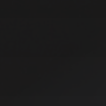
Pixner Projekt
Keller Steff
Scorpions