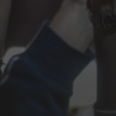
Django3000
Stefan Kröll
Ruhpoldinger
Rauhnacht