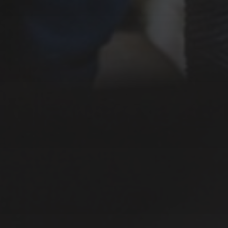
Keller Steff
Improfeten
Victoria Lake
Scorpions
Sarah Connor
Salzburg